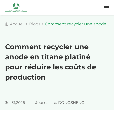
Accueil
>
Blogs
>
Comment recycler une anode
en titane platiné pour réduire les coûts de
Comment recycler une
anode en titane platiné
production
pour réduire les coûts de
production
Jul 31,2025
Journaliste: DONGSHENG