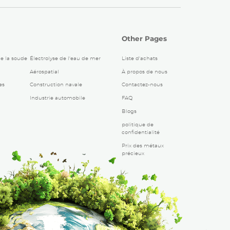
Other Pages
de la soude
Électrolyse de l'eau de mer
Liste d'achats
Aérospatial
À propos de nous
es
Construction navale
Contactez-nous
Industrie automobile
FAQ
Blogs
politique de
confidentialité
Prix ​​des métaux
précieux