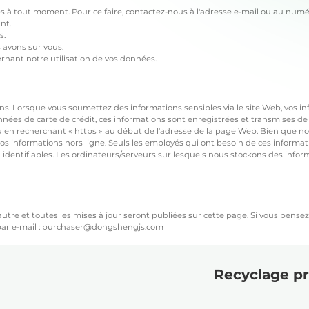
 à tout moment. Pour ce faire, contactez-nous à l'adresse e-mail ou au numé
nt.
s.
avons sur vous.
rnant notre utilisation de vos données.
. Lorsque vous soumettez des informations sensibles via le site Web, vos inf
onnées de carte de crédit, ces informations sont enregistrées et transmises d
 en recherchant « https » au début de l'adresse de la page Web. Bien que nou
s informations hors ligne. Seuls les employés qui ont besoin de ces informat
t identifiables. Les ordinateurs/serveurs sur lesquels nous stockons des info
utre et toutes les mises à jour seront publiées sur cette page. Si vous pense
 par e-mail : purchaser@dongshengjs.com
Recyclage pr