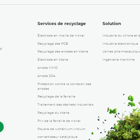
Services de recyclage
Solution
Électrode en maille de nickel
Industrie du chlore et 
Recyclage des PCB
Industrie électronique
w
Recyclage des anodes en titane
Usines pharmaceutiqu
Électrode en titane
Ingénierie maritime
Anode MMO
Anode DSA
Protection contre la corrosion des
anodes
Recyclage de la ferraille
Traitement des déchets industriels
Recyclage du titane
Prix ​​de la ferraille de nickel
Poudre de ruthénium-iridium
convertisseur catalytique