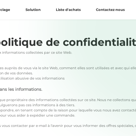
yclage
Solution
Liste d'achats
Contactez-nous
olitique de confidentiali
 informations collectées par ce site Web.
es auprès de vous via le site Web, comment elles sont utilisées et avec qui el
tion de vos données.
ilisation abusive de vos informations
ns les informations.
unique propriétaire des informations collectées sur ce site. Nous ne collectons
ulguerons pas ces informations à des tiers.
répondre, en tenant compte de la raison pour laquelle vous nous avez contact
e pour vous aider à expédier une commande.
vous contacter par e-mail à l'avenir pour vous informer des offres spéciales,