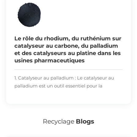
Le rôle du rhodium, du ruthénium sur
catalyseur au carbone, du palladium
et des catalyseurs au platine dans les
usines pharmaceutiques
1. Catalyseur au palladium : Le catalyseur au
palladium est un outil essentiel pour la
construction du squelette carboné des
molécules médicamenteuses. Le catalyseur
Pd@MOF-APBA présente une très grande
efficacité dans les réactions de Heck, avec un
Recyclage
Blogs
taux de renouvellement moyen (TON)
supérieur à 95 000, un résidu métallique de