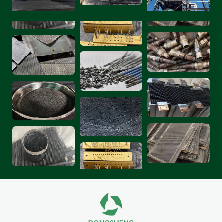
1. Catalyseur au palladium : Les étapes utilisant
un catalyseur au palladium sont impliquées
dans la quasi-totalité de la synthèse de
molécules médicamenteuses. Pour la
production de 3 kg d'une molécule
médicamenteuse, le coût du catalyseur au
palladium peut atteindre 40 %.
2. Catalyseur au platine : Le platine sur
nanotubes de carbone dopés à l'azote (Pt/8-
NCNT) n'a nécessité qu'une surtension de
17 mV pour atteindre une densité de courant
de 10 mA/cm² en conditions alcalines, avec une
stabilité de 100 heures. Il est adapté aux
équipements de production d'hydrogène
médical.
3. Catalyseur au rhodium : Le catalyseur au