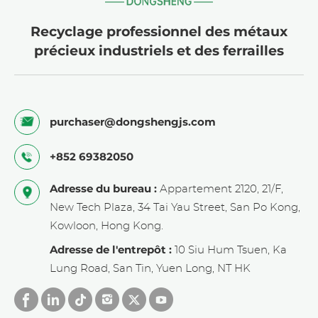
rhodium peut former des liaisons CC dans les
réactions de couplage croisé déshydrogénatif
Recyclage professionnel des métaux
catalytique. Ces importantes réactions de
précieux industriels et des ferrailles
couplage constituent un moyen pratique pour
le domaine médical d'obtenir des squelettes
organiques de grande valeur.
4, Catalyseur au ruthénium sur carbone : les
purchaser@dongshengjs.com
complexes de ruthénium (comme les
complexes de ruthénium carbonyle) tuent les
+852 69382050
cellules tumorales en produisant de l'oxygène
singulet en thérapie photodynamique.
Adresse du bureau :
Appartement 2120, 21/F,
New Tech Plaza, 34 Tai Yau Street, San Po Kong,
Le raffinage des métaux précieux à partir
de
Kowloon, Hong Kong.
catalyseurs nécessite le recours à des
Adresse de l'entrepôt :
10 Siu Hum Tsuen, Ka
entreprises
professionnelles de recyclage
.
Lung Road, San Tin, Yuen Long, NT HK
Contactez DONGSHENG pour bénéficier du
meilleur prix.