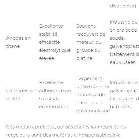
disque dur)
Industrie du
Excellente
Souvent
chlore et de 
stabilité,
recouvert de
Anodes en
soude,
efficacité
métaux du
titane
galvanoplast
électrolytique
groupe du
traitement 
élevée
platine
eaux usées
Largement
Excellente
Industrie de 
utilisé comme
Cathodes en
adhérence au
galvanoplast
matériau de
nickel
substrat,
fabrication 
base pour la
économique
batteries
galvanoplastie
Ces métaux précieux, utilisés par les raffineurs et les
recycleurs, sont des matériaux indispensables à la