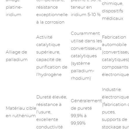
chimique,
platine-
résistance
teneur en
dispositifs
iridium
exceptionnelle
iridium 5-10 %
médicaux
à la corrosion
Couramment
Activité
Fabrication
utilisé dans les
catalytique
automobile
convertisseurs
Alliage de
supérieure,
(convertisse
catalytiques
palladium
capacité de
catalytiques)
(système
purification de
composants
palladium-
l'hydrogène
électronique
rhodium)
Industrie
Dureté élevée,
électronique
Généralement
résistance à
(fabrication 
Matériau
cible
de pureté
l'usure,
puces,
en ruthénium
99,9% à
excellente
supports de
99,99%
conductivité
stockage sur