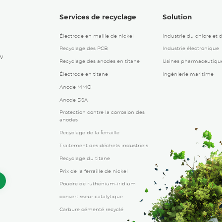
Services de recyclage
Solution
Électrode en maille de nickel
Industrie du chlore et 
Recyclage des PCB
Industrie électronique
w
Recyclage des anodes en titane
Usines pharmaceutiqu
Électrode en titane
Ingénierie maritime
Anode MMO
Anode DSA
Protection contre la corrosion des
anodes
Recyclage de la ferraille
Traitement des déchets industriels
Recyclage du titane
Prix ​​de la ferraille de nickel
Poudre de ruthénium-iridium
convertisseur catalytique
Carbure cémenté recyclé