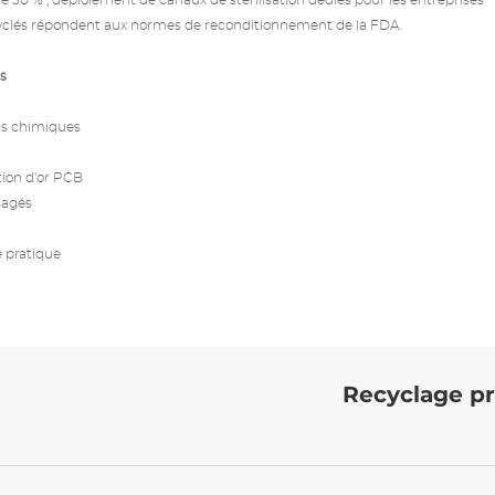
 30 % ; déploiement de canaux de stérilisation dédiés pour les entreprises
ecyclés répondent aux normes de reconditionnement de la FDA.
és
ts chimiques
tion d'or PCB
sagés
e pratique
Recyclage pr