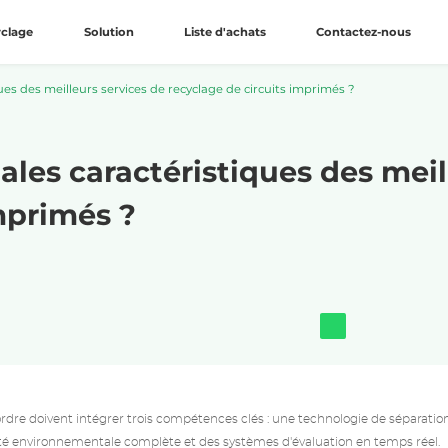
yclage
Solution
Liste d'achats
Contactez-nous
ues des meilleurs services de recyclage de circuits imprimés ?
pales caractéristiques des meil
mprimés ?
ordre
doivent intégrer trois compétences clés : une technologie de séparatio
té environnementale complète et des systèmes d'évaluation en temps réel.