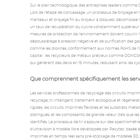
Sur le plan technologique, des entreprises leaders comme 
Lors de l'étape de concassage, un processus de broyage en 
marteaux et broyage fin au broyeur à disques) décompose le
un taux de récupération du cuivre constamment supérieur à 
mesures de protection de l'environnement doivent couvrir 
dépoussiérage à pression négative et de purification des ga
comme les dioxines, conformément aux normes RoHS de l'UE et
capital :
les recycleurs de métaux précieux
comme DONGSHENG
qui génèrent des devis en 15 minutes, réduisant ainsi les cy
Que comprennent spécifiquement les servi
Les services professionnels de recyclage des circuits impri
recyclage, tri intelligent, traitement écologique et régénérat
rigides, les circuits imprimés flexibles et les substrats mét
distingués, et les composants de grande valeur (tels que le
identifiés. Le processus de tri s'appuie sur des spectromètre
d'ultravision à modèle libre développée par Recytec, basée 
imprimés en temps réel sans pré-stockage de modèles 3D, atte