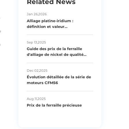
Related News
Jan 26,2026
e
Alliage platine-iridium :
définition et valeur
fondamentale
e
Sep 13,2025
u
Guide des prix de la ferraille
d'alliage de nickel de qualité
supérieure
Dec 02,2025
Évolution détaillée de la série de
moteurs CFM56
Aug 11,2025
Prix de la ferraille précieuse