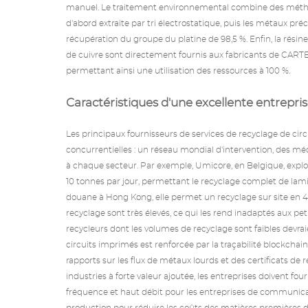
manuel. Le traitement environnemental combine des méthode
d'abord extraite par tri électrostatique, puis les métaux pré
récupération du groupe du platine de 98,5 %. Enfin, la résin
de cuivre sont directement fournis aux fabricants de CA
permettant ainsi une utilisation des ressources à 100 %.
Caractéristiques d'une excellente entrepris
Les principaux fournisseurs de services de recyclage de cir
concurrentielles : un réseau mondial d'intervention, des mé
à chaque secteur. Par exemple, Umicore, en Belgique, explo
10 tonnes par jour, permettant le recyclage complet de lami
douane à Hong Kong, elle permet un recyclage sur site en 4
recyclage sont très élevés, ce qui les rend inadaptés aux pe
recycleurs dont les volumes de recyclage sont faibles devr
circuits imprimés est renforcée par la traçabilité blockchai
rapports sur les flux de métaux lourds et des certificats d
industries à forte valeur ajoutée, les entreprises doivent fou
fréquence et haut débit pour les entreprises de communica