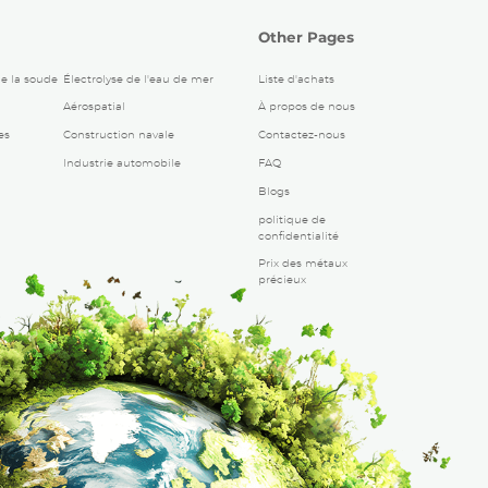
Other Pages
de la soude
Électrolyse de l'eau de mer
Liste d'achats
Aérospatial
À propos de nous
es
Construction navale
Contactez-nous
Industrie automobile
FAQ
Blogs
politique de
confidentialité
Prix ​​des métaux
précieux