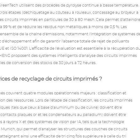
GreenTech utilisent des procédés de pyrolyse continue à basse température.
trois étapes (déchiquetage au couteau à rouleaux, concassage au broyeur à
s circuits imprimés en particules de 30 à 80 mesh. Cela permet d'atteindr
99 % et de réduire les résidus non métalliques à moins de 0,5 %. Les
l'ensemble de la chaîne d'émissions, notamment l'intégration de systèmes d
z d'échappement afin de garantir l'absence totale de rejet de polluants
 ISO 14001. L'efficacité de l'évaluation est essentielle à la récupération d
 proposent des systèmes intelligents d'analyse des circuits imprimés
cles de conversion des stocks de 30 jours à 72 heures.
ces de recyclage de circuits imprimés ?
més couvrent quatre modules opérationnels majeurs : classification et
ion des ressources. Lors de l'étape de classification, les circuits imprimés
alliques (tels que ceux à base d'aluminium ou de cuivre) doivent être
s contacts plaqués or et les condensateurs au palladium) doivent être
s à rayons X et des systèmes de vision par IA, tels que la technologie
à Munich, qui permet d'analyser les structures des couches de circuits
ignant ainsi une efficacité de tri cinq fois supérieure à celle du tri