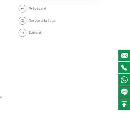
Précédent
e
Retour à la liste
Suivant
s
e