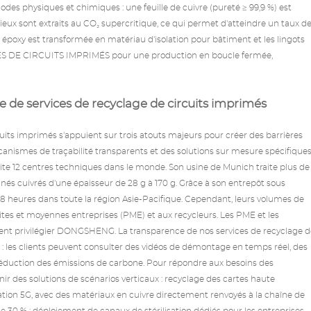
s physiques et chimiques : une feuille de cuivre (pureté ≥ 99,9 %) est
cieux sont extraits au CO₂ supercritique, ce qui permet d'atteindre un taux d
e époxy est transformée en matériau d'isolation pour bâtiment et les lingots
RTES DE CIRCUITS IMPRIMÉS pour une production en boucle fermée,
e de services de recyclage de circuits imprimés
cuits imprimés s'appuient sur trois atouts majeurs pour créer des barrières
canismes de traçabilité transparents et des solutions sur mesure spécifique
ite 12 centres techniques dans le monde. Son usine de Munich traite plus de
nés cuivrés d'une épaisseur de 28 g à 170 g. Grâce à son entrepôt sous
8 heures dans toute la région Asie-Pacifique. Cependant, leurs volumes de
tites et moyennes entreprises (PME) et aux recycleurs. Les PME et les
aient privilégier DONGSHENG. La transparence de nos services de recyclage d
n : les clients peuvent consulter des vidéos de démontage en temps réel, des
e réduction des émissions de carbone. Pour répondre aux besoins des
rnir des solutions de scénarios verticaux : recyclage des cartes haute
tion 5G, avec des matériaux en cuivre directement renvoyés à la chaîne de