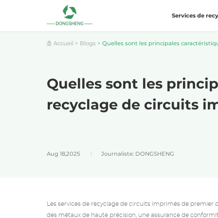
Services de rec
Accueil
>
Blogs
>
Quelles sont les principales caractéristiq
Quelles sont les princi
recyclage de circuits i
Aug 18,2025
Journaliste: DONGSHENG
Les services de recyclage de circuits imprimés
de premier 
des métaux de haute précision, une assurance de conformi