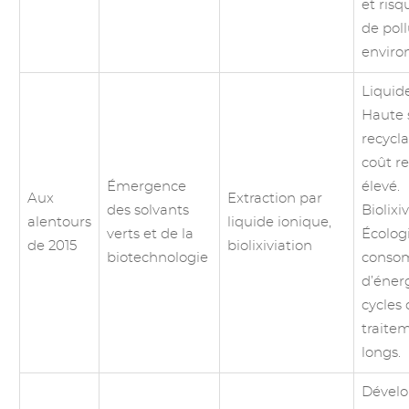
et risq
de poll
enviro
Liquide
Haute s
recycla
coût r
Émergence
élevé.
Aux
Extraction par
des solvants
Biolixiv
alentours
liquide ionique,
verts et de la
Écologi
de 2015
biolixiviation
biotechnologie
conso
d’éner
cycles
traite
longs.
Dével