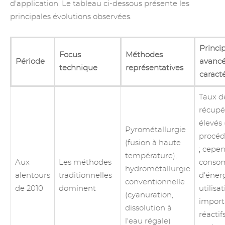
d'application. Le tableau ci-dessous présente les
principales évolutions observées.
Princi
Focus
Méthodes
Période
avancé
technique
représentatives
caract
Taux d
récupé
élevés 
Pyrométallurgie
procéd
(fusion à haute
; cepen
température),
Aux
Les méthodes
conso
hydrométallurgie
alentours
traditionnelles
d'énerg
conventionnelle
de 2010
dominent
utilisa
(cyanuration,
import
dissolution à
réacti
l'eau régale)