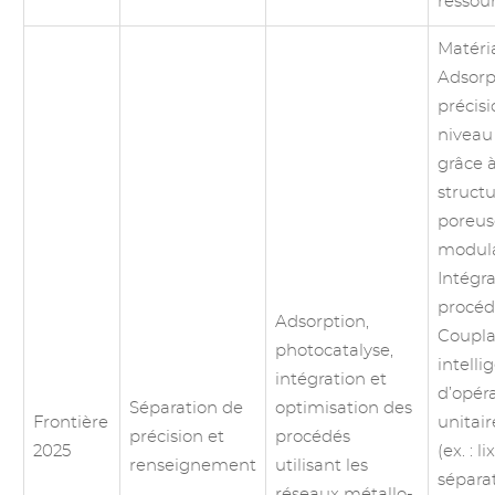
ressour
Matéri
Adsorp
précis
niveau
grâce 
struct
poreus
modula
Intégr
procéd
Adsorption,
Coupl
photocatalyse,
intelli
intégration et
d’opér
Séparation de
optimisation des
Frontière
unitair
précision et
procédés
2025
(ex. : l
renseignement
utilisant les
sépara
réseaux métallo-