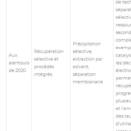
de tec
sépara
sélecti
ressou
second
comple
Précipitation
exempl
Récupération
sélective,
Aux
catalys
sélective et
extraction par
alentours
les dé
procédés
solvant,
de 2020
électro
intégrés
séparation
permet
membranaire
récupé
progre
plusie
et l'am
des ta
d'utili