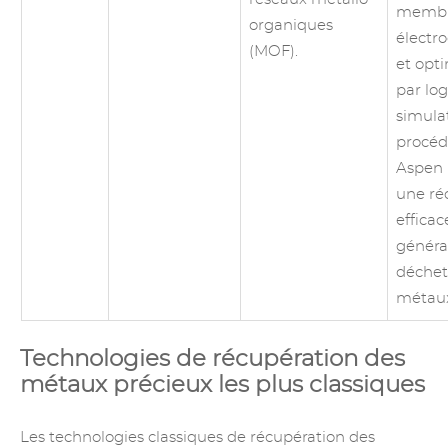
membr
organiques
électr
(MOF).
et opt
par log
simula
procédé
Aspen 
une ré
efficac
généra
déchet
métaux
Technologies de récupération des
métaux précieux les plus classiques
Les technologies classiques de récupération des