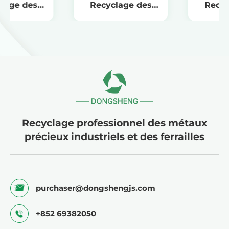
Recyclage des
Recyclage des
e
bougies d'allumage
bougies d'allumag
en iridium pour la
marines de grand
durabilité
valeur
Recyclage professionnel des métaux
précieux industriels et des ferrailles
purchaser@dongshengjs.com
+852 69382050