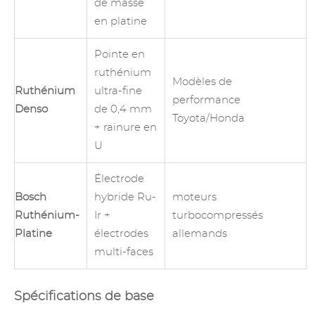
de masse
en platine
Pointe en
ruthénium
Modèles de
Ruthénium
ultra-fine
performance
Denso
de 0,4 mm
Toyota/Honda
+ rainure en
U
Électrode
Bosch
hybride Ru-
moteurs
Ruthénium-
Ir +
turbocompressés
Platine
électrodes
allemands
multi-faces
Spécifications de base