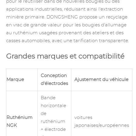
pour le réutiliser dans de nouvelles bougies ou des
applications industrielles, réduisant ainsi l'extraction
minière primaire. DONGSHENG propose un recyclage
en vrac de grande valeur pour les bougies d'allumage
au ruthénium usagées provenant des ateliers et des
casses automobiles, avec une tarification transparente.
Grandes marques et compatibilité
Conception
Marque
Ajustement du véhicule
d'électrodes
Bande
horizontale
de
Ruthénium
voitures
ruthénium
NGK
japonaises/européennes
+ électrode