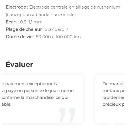
Électrode
: Électrode centrale en alliage de ruthénium
(conception à bande horizontale)
Écart
: 0,8–1,1 mm
Plage de chaleur
: Standard 7
Durée de vie
: 80 000 à 100 000 km
Évaluer
De manière inattendue, les recycleurs d
r même
métaux précieux en ligne ont réagi plus
e qui
rapidement que les recycleurs de méta
précieux près de chez moi !