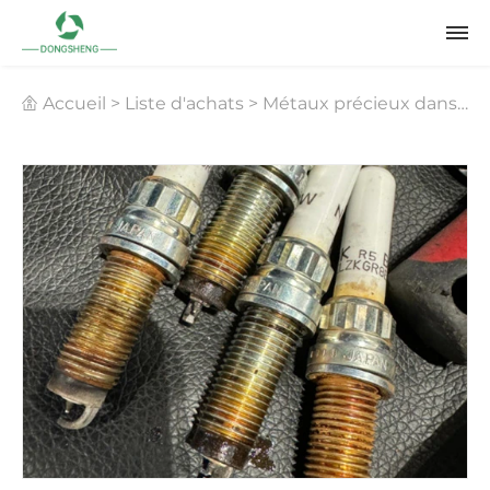
Accueil
>
Liste d'achats
>
Métaux précieux dans
les bougies d'allumage
>
Recyclage des bougies
d'allumage en ruthénium