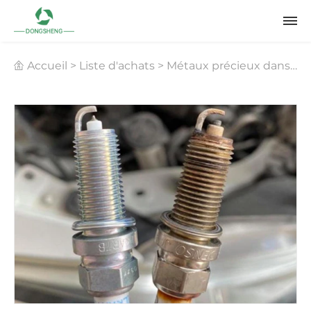
Accueil
>
Liste d'achats
>
Métaux précieux dans
les bougies d'allumage
>
Recyclage des bougies
d'allumage en platine