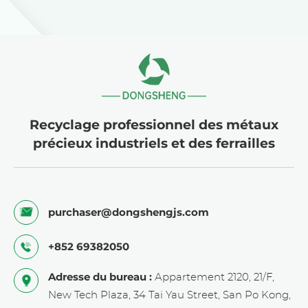
bougies d'allumage
bougies d'allumage
NGK7A7 Iridium-
marines de grande
Platinum
valeur
Recyclage professionnel des métaux
précieux industriels et des ferrailles
purchaser@dongshengjs.com
+852 69382050
Adresse du bureau :
Appartement 2120, 21/F,
New Tech Plaza, 34 Tai Yau Street, San Po Kong,