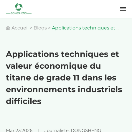
Accueil
>
Blogs
>
Applications techniques et
valeur économique du titane de grade 11 dans les
Applications techniques et
valeur économique du
environnements industriels difficiles
titane de grade 11 dans les
environnements industriels
difficiles
Mar 23,2026
Journaliste: DONGSHENG