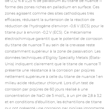
de 0,12 % à 0,25 % de palladium au titane de nuance 11
forme des zones riches en palladium en surface. Ces
zones agissent comme des sites cathodiques très
efficaces, réduisant la surtension de la réaction de
réduction de l'hydrogène d'environ -0,6 V (ECS) pour le
titane pur à environ -0,2 V (ECS). Ce mécanisme
électrochimique garantit que le potentiel de corrosion
du titane de nuance 11 au sein de la crevasse reste
constamment supérieur à la zone de passivation. Les
données techniques d'Elgiloy Specialty Metals (États-
Unis) indiquent clairement que le titane de nuance 11
présente une résistance à la corrosion par piqûres
nettement supérieure à celle du titane de nuance 1 en
milieu acide réducteur chloruré. Lors d'un test de
corrosion par piqûres de 60 jours réalisé à une
concentration de NaCl de 5 mol/L, à un pH de 2,8 à 3,2
et en conditions d'ébullition, les échantillons de titane
pur ont présenté une corrosion par piqûres importante